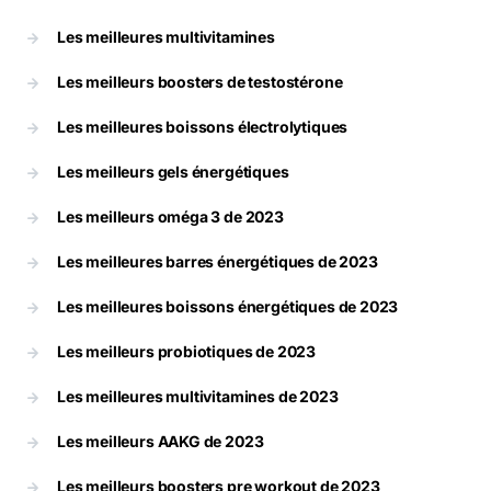
Les meilleures multivitamines
Les meilleurs boosters de testostérone
Les meilleures boissons électrolytiques
Les meilleurs gels énergétiques
Les meilleurs oméga 3 de 2023
Les meilleures barres énergétiques de 2023
Les meilleures boissons énergétiques de 2023
Les meilleurs probiotiques de 2023
Les meilleures multivitamines de 2023
Les meilleurs AAKG de 2023
Les meilleurs boosters pre workout de 2023