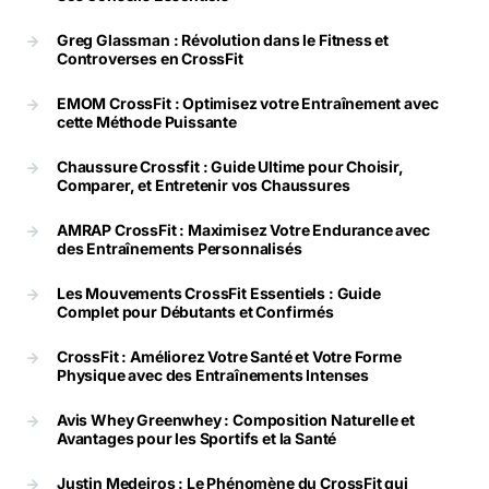
Greg Glassman : Révolution dans le Fitness et
Controverses en CrossFit
EMOM CrossFit : Optimisez votre Entraînement avec
cette Méthode Puissante
Chaussure Crossfit : Guide Ultime pour Choisir,
Comparer, et Entretenir vos Chaussures
AMRAP CrossFit : Maximisez Votre Endurance avec
des Entraînements Personnalisés
Les Mouvements CrossFit Essentiels : Guide
Complet pour Débutants et Confirmés
CrossFit : Améliorez Votre Santé et Votre Forme
Physique avec des Entraînements Intenses
Avis Whey Greenwhey : Composition Naturelle et
Avantages pour les Sportifs et la Santé
Justin Medeiros : Le Phénomène du CrossFit qui