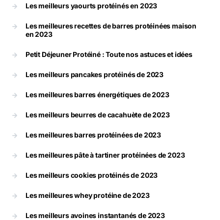
Les meilleurs yaourts protéinés en 2023
Les meilleures recettes de barres protéinées maison
en 2023
Petit Déjeuner Protéiné : Toute nos astuces et idées
Les meilleurs pancakes protéinés de 2023
Les meilleures barres énergétiques de 2023
Les meilleurs beurres de cacahuète de 2023
Les meilleures barres protéinées de 2023
Les meilleures pâte à tartiner protéinées de 2023
Les meilleurs cookies protéinés de 2023
Les meilleures whey protéine de 2023
Les meilleurs avoines instantanés de 2023