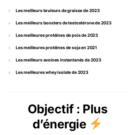
Les meilleurs bruleurs de graisse de 2023
Les meilleurs boosters de testostérone de 2023
Les meilleures protéines de pois de 2023
Les meilleures protéines de soja en 2021
Les meilleurs avoines instantanés de 2023
Les meilleures whey isolate de 2023
Objectif : Plus
d’énergie