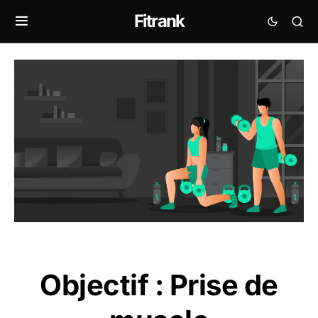
Fitrank
Objectif : Prise de