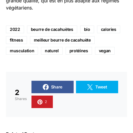
grande qualité, qui est en plus adapté aux régimes
végétariens.
2022
beurre de cacahuètes
bio
calories
fitness
meilleur beurre de cacahuète
musculation
naturel
protéines
vegan
Share
Tweet
2
Shares
2