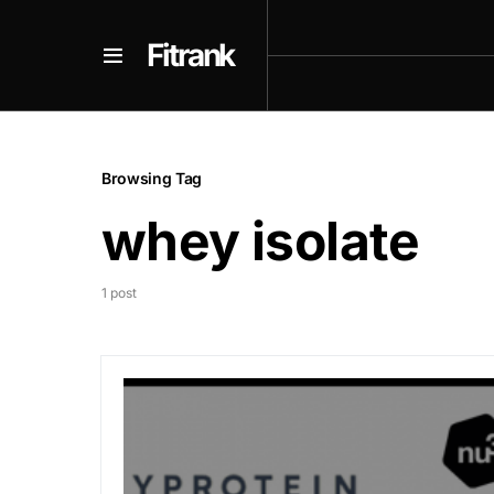
Fitrank
Browsing Tag
whey isolate
1 post