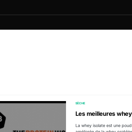
SÈCHE
Les meilleures whey
La whey isolate est une poud
améliorée de la whey protéin