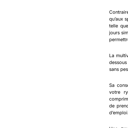
Contrair
qu’aux s
telle qu
jours si
permettr
La multi
dessous
sans pes
Sa cons
votre r
comprimé
de prend
d’emploi