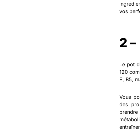
ingrédie
vos perf
2 –
Le pot d
120 comp
E, B5, m
Vous pou
des prop
prendre 
métabol
entraîne