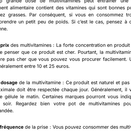
p grande dose de multivitamines peut entraîner une
nt alimentaire contient des vitamines qui sont bonnes po
sez grasses. Par conséquent, si vous en consommez tr
rendre un petit peu de poids. Si c’est le cas, pensez à d
nne.
e
prix
des multivitamines : La forte concentration en produit 
re penser que ce produit est cher. Pourtant, la multivita
ire pas cher que vous pouvez vous procurer facilement. 
néralement entre 10 et 25 euros.
e
dosage
de la multivitamine : Ce produit est naturel et pa
imale doit être respectée chaque jour. Généralement, il v
e gélule le matin. Certaines marques pourront vous indi
e soir. Regardez bien votre pot de multivitamines po
ndée.
fréquence
de la prise : Vous pouvez consommer des multi