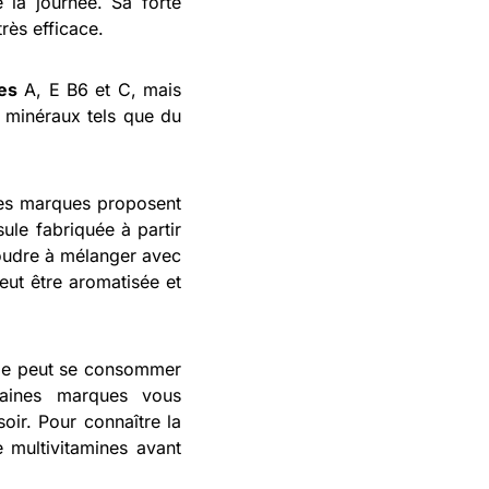
 la journée. Sa forte
rès efficace.
es
A, E B6 et C, mais
s minéraux tels que du
nes marques proposent
ule fabriquée à partir
poudre à mélanger avec
peut être aromatisée et
Elle peut se consommer
taines marques vous
ir. Pour connaître la
e multivitamines avant