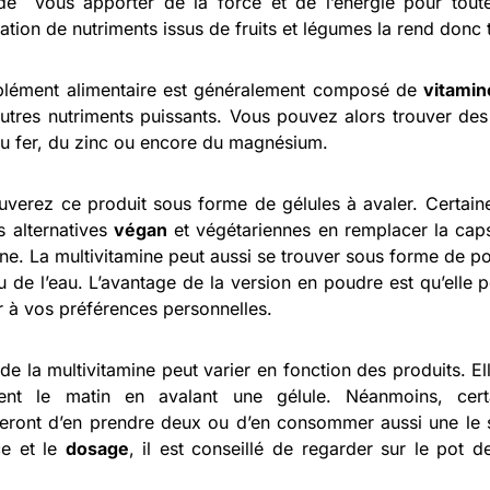
e vous apporter de la force et de l’énergie pour toute
ation de nutriments issus de fruits et légumes la rend donc t
lément alimentaire est généralement composé de
vitamin
autres nutriments puissants. Vous pouvez alors trouver de
du fer, du zinc ou encore du magnésium.
uverez ce produit sous forme de gélules à avaler. Certai
s alternatives
végan
et végétariennes en remplacer la caps
ine. La multivitamine peut aussi se trouver sous forme de 
ou de l’eau. L’avantage de la version en poudre est qu’elle 
r à vos préférences personnelles.
 de la multivitamine peut varier en fonction des produits. 
ent le matin en avalant une gélule. Néanmoins, cer
eront d’en prendre deux ou d’en consommer aussi une le so
ce et le
dosage
, il est conseillé de regarder sur le pot d