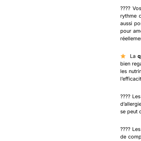
???? Vo
rythme d
aussi po
pour amé
réelleme
La
q
bien reg
les nutr
l’efficac
???? Le
d’allerg
se peut q
???? Le
de comp