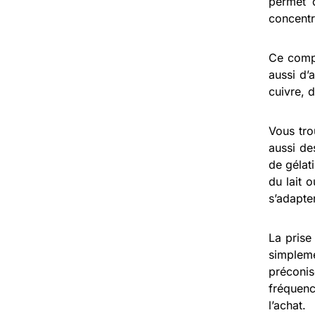
permet d
concentr
Ce comp
aussi d’
cuivre, 
Vous tro
aussi de
de gélat
du lait 
s’adapte
La prise
simplem
préconis
fréquen
l’achat.