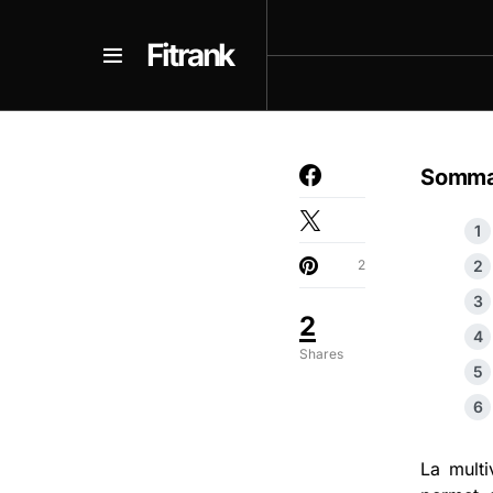
Fitrank
Somma
2
2
Shares
La multi