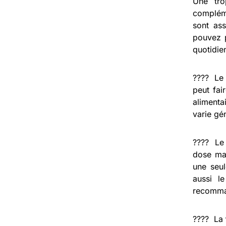
Une tro
compléme
sont as
pouvez p
quotidie
????️ L
peut fai
alimenta
varie gé
???? L
dose max
une seul
aussi l
recomma
???? La