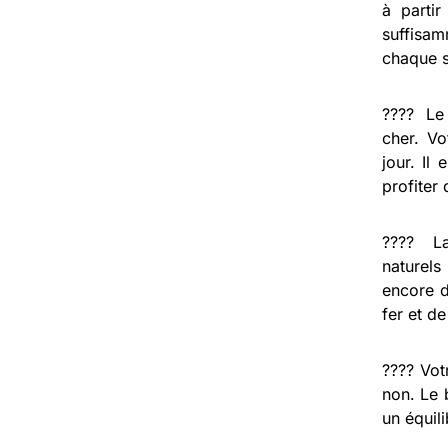
à parti
suffisam
chaque s
???? L
cher. V
jour. Il
profiter
????️ 
naturels
encore d
fer et 
????️ Vo
non. Le 
un équil