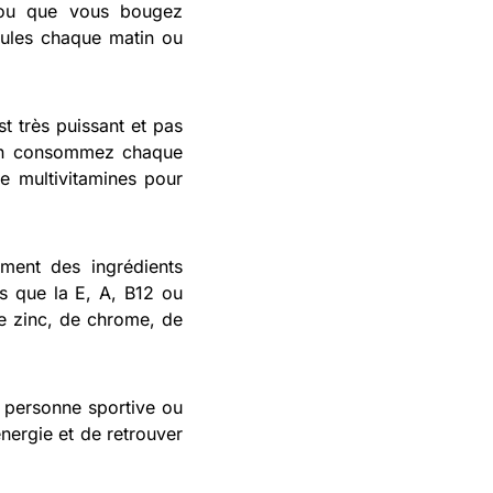
 ou que vous bougez
lules chaque matin ou
t très puissant et pas
 en consommez chaque
de multivitamines pour
ement des ingrédients
es que la E, A, B12 ou
de zinc, de chrome, de
 personne sportive ou
nergie et de retrouver