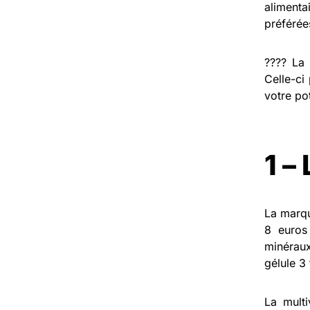
alimenta
préférée
???? La
Celle-ci
votre pot
1 –
La mar
8 euros
minéraux
gélule 3
La mult