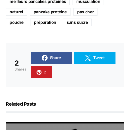
meilleurs pancakes protéinés
musculation
naturel
pancake protéine
pas cher
poudre
préparation
sans sucre
Share
Tweet
2
Shares
2
Related Posts